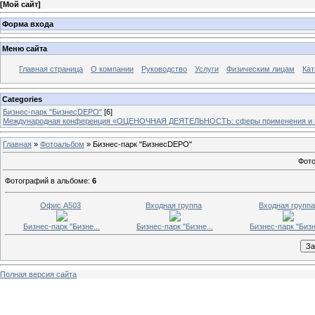
[
Мой сайт
]
Форма входа
Меню сайта
Главная страница
О компании
Руководство
Услуги
Физическим лицам
Кат
Categories
Бизнес-парк "БизнесDEPO"
[6]
Международная конференция «ОЦЕНОЧНАЯ ДЕЯТЕЛЬНОСТЬ: сферы применения и 
Главная
»
Фотоальбом
» Бизнес-парк "БизнесDEPO"
Фото
Фотографий в альбоме
:
6
Офис А503
Входная группа
Входная группа
Бизнес-парк "Бизне...
Бизнес-парк "Бизне...
Бизнес-парк "Бизн
Полная версия сайта