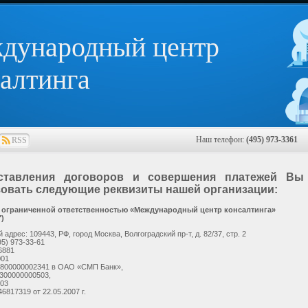
дународный центр
алтинга
Наш телефон:
(495) 973-3361
E
RSS
ставления договоров и совершения платежей Вы
овать следующие реквизиты нашей организации:
 ограниченной ответственностью «Международный центр консалтинга»
)
адрес: 109443, РФ, город Москва, Волгоградский пр-т, д. 82/37, стр. 2
95) 973-33-61
6881
001
0800000002341 в ОАО «СМП Банк»,
0300000000503,
03
817319 от 22.05.2007 г.