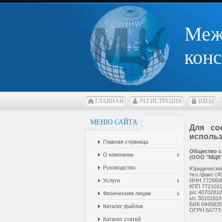
Меж
конс
ГЛАВНАЯ
РЕГИСТРАЦИЯ
ВХОД
МЕНЮ САЙТА
Для со
использ
Главная страница
Общество с
О компании
(ООО "МЦК"
Руководство
Юридический 
тел./факс (4
Услуги
ИНН 772560
КПП 772101
р/с 4070281
Физическим лицам
к/с 3010181
БИК 0445835
Каталог файлов
ОГРН 5077746
Каталог статей