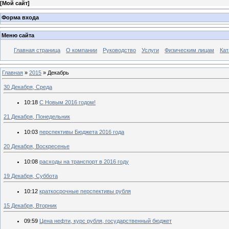
[
Мой сайт
]
Форма входа
Меню сайта
Главная страница
О компании
Руководство
Услуги
Физическим лицам
Кат
Главная
»
2015
»
Декабрь
30 Декабря, Среда
10:18
С Новым 2016 годом!
21 Декабря, Понедельник
10:03
перспективы Бюджета 2016 года
20 Декабря, Воскресенье
10:08
расходы на транспорт в 2016 году
19 Декабря, Суббота
10:12
краткосрочные перспективы рубля
15 Декабря, Вторник
09:59
Цена нефти, курс рубля, государственный бюджет