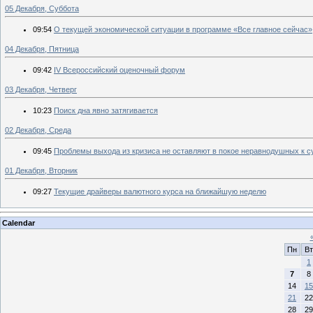
05 Декабря, Суббота
09:54
О текущей экономической ситуации в программе «Все главное сейчас»
04 Декабря, Пятница
09:42
IV Всероссийский оценочный форум
03 Декабря, Четверг
10:23
Поиск дна явно затягивается
02 Декабря, Среда
09:45
Проблемы выхода из кризиса не оставляют в покое неравнодушных к с
01 Декабря, Вторник
09:27
Текущие драйверы валютного курса на ближайшую неделю
Calendar
Пн
Вт
1
7
8
14
15
21
22
28
29