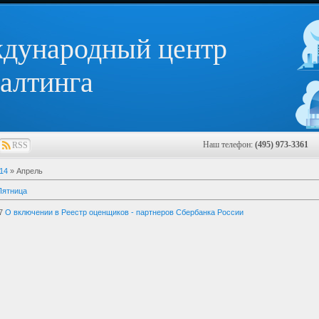
дународный центр
алтинга
Наш телефон:
(495) 973-3361
E
RSS
14
»
Апрель
Пятница
7
О включении в Реестр оценщиков - партнеров Сбербанка России