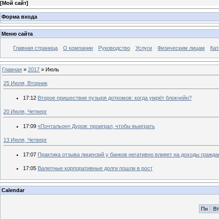
[
Мой сайт
]
Форма входа
Меню сайта
Главная страница
О компании
Руководство
Услуги
Физическим лицам
Кат
Главная
»
2017
»
Июль
25 Июля, Вторник
17:12
Второе пришествие пузыря доткомов: когда умрёт блокчейн?
20 Июля, Четверг
17:09
«Почтальон» Дуров: проиграл, чтобы выиграть
13 Июля, Четверг
17:07
Практика отзыва лицензий у банков негативно влияет на доходы гражда
17:05
Валютные корпоративные долги пошли в рост
Calendar
Пн
Вт