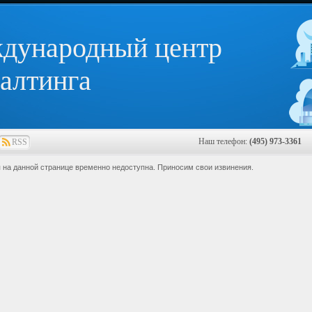
дународный центр
алтинга
Наш телефон:
(495) 973-3361
E
RSS
на данной странице временно недоступна. Приносим свои извинения.