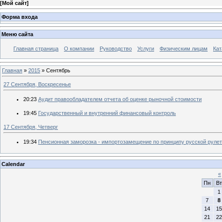
[
Мой сайт
]
Форма входа
Меню сайта
Главная страница
О компании
Руководство
Услуги
Физическим лицам
Кат
Главная
»
2015
»
Сентябрь
27 Сентября, Воскресенье
20:23
Аудит правообладателем отчета об оценке рыночной стоимости
19:45
Государственный и внутренний финансовый контроль
17 Сентября, Четверг
19:34
Пенсионная заморозка - импортозамещение по принципу русской рулет
Calendar
«
Пн
Вт
1
7
8
14
15
21
22