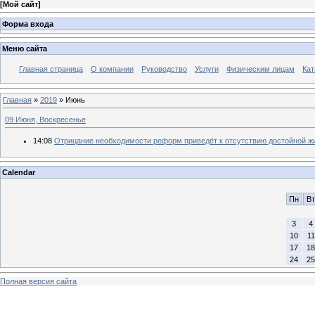
[
Мой сайт
]
Форма входа
Меню сайта
Главная страница
О компании
Руководство
Услуги
Физическим лицам
Кат
Главная
»
2019
»
Июнь
09 Июня, Воскресенье
14:08
Отрицание необходимости реформ приведёт к отсутствию достойной ж
Calendar
Пн
Вт
3
4
10
11
17
18
24
25
Полная версия сайта