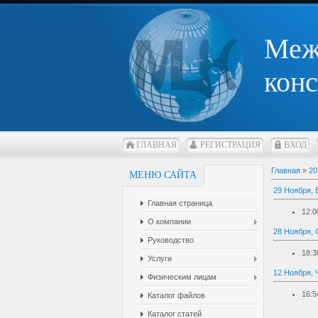
Меж
конс
ГЛАВНАЯ
РЕГИСТРАЦИЯ
ВХОД
Главная
»
20
МЕНЮ САЙТА
29 Ноября, 
Главная страница
12:0
О компании
28 Ноября, 
Руководство
18:3
Услуги
12 Ноября, 
Физическим лицам
16:5
Каталог файлов
Каталог статей