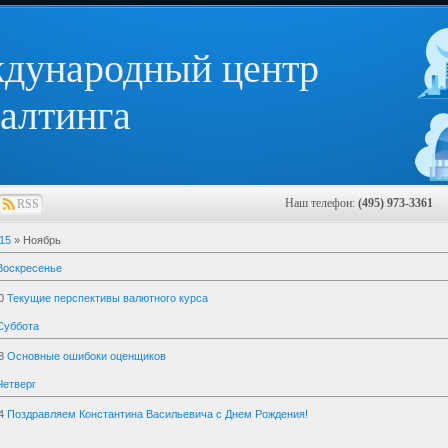
дународный центр
алтинга
Наш телефон:
(495) 973-3361
E
RSS
15
»
Ноябрь
Воскресенье
0
Текущие перспективы валютного курса
Суббота
8
Основные ошибоки оценщиков
Четверг
4
Поздравляем Константина Васильевича с Днем Рождения!