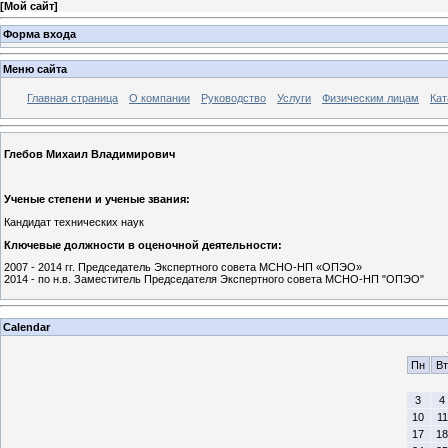
[
Мой сайт
]
Форма входа
Меню сайта
Главная страница
О компании
Руководство
Услуги
Физическим лицам
Кат
Глебов Михаил Владимирович
Ученые степени и ученые звания:
Кандидат технических наук
Ключевые должности в оценочной деятельности:
2007 - 2014 гг. Председатель Экспертного совета МСНО-НП «ОПЭО»
2014 - по н.в. Заместитель Председателя Экспертного совета МСНО-НП "ОПЭО"
Calendar
Пн
Вт
3
4
10
11
17
18