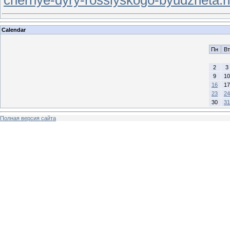
chernye-dyry-rossiyskogo-byudzheta.h
Calendar
Пн
Вт
2
3
9
10
16
17
23
24
30
31
Полная версия сайта